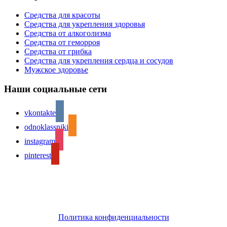
Средства для красоты
Средства для укрепления здоровья
Средства от алкоголизма
Средства от геморроя
Средства от грибка
Средства для укрепления сердца и сосудов
Мужское здоровье
Наши социальные сети
vkontakte
odnoklassniki
instagram
pinterest
Copyright © 2021 Отзывы людей
Копирование материалов сайта разрешено только с указанием
ссылки на источник.
Политика конфиденциальности